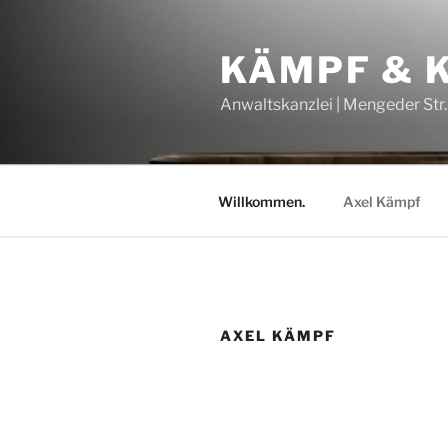
Zum
Inhalt
KÄMPF & 
springen
Anwaltskanzlei | Mengeder Str.
Willkommen.
Axel Kämpf
AXEL KÄMPF